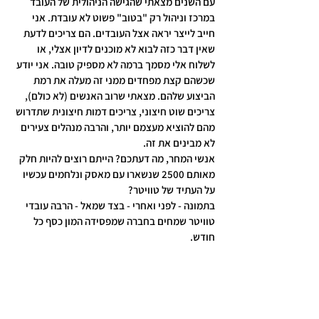
עם השנים מצאתי שהגישה הניהולית של העובד 
במרכז וניהול רק "בטוב" פשוט לא עובדת. אני 
חייב לייצר יראה אצל העובדים. הם צריכים לדעת 
שאין דבר כזה לבוא לא מוכנים לדיון אצלי, או 
לשלוח אלי מסמך ברמה לא מספיק טובה. אני יודע 
שכשהם קצת מפחדים ממני זה מעלה את רמת 
הביצוע שלהם. מצאתי שרוב האנשים (לא כולם), 
צריכים שוט חיצוני, צריכים דמות חיצונית שתדרוש 
מהם להוציא מעצמם יותר, והרבה מנהלים צעירים 
לא מבינים את זה.
אנשי המחר, מה דעתכם? הייתם רוצים להיות חלק 
מאותם 2500 שנשארו עם מאסק ונלחמים עכשיו 
על העתיד של טוויטר?
בתמונה - לפני ואחרי - בצד שמאל - הרבה עובדי 
טוויטר שמחים בחברה שמפסידה המון כסף כל 
חודש.