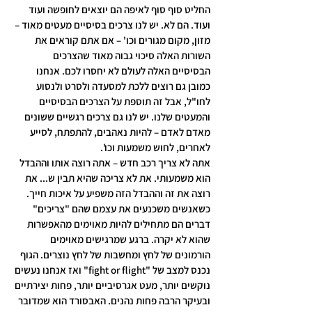
החליט סוף סוף לאיפה הם יוצאים לחופשה ועוד 
ועוד. הם לא. יש לנו צרכים בסיסיים מעטים מאוד – 
מזון, מקום מגורים וכו' – אם אתם קוראים את 
השורות האלה סיכוי גבוה מאוד שהצרכים 
הבסיסיים האלה לעולם לא יחסרו לכם. אנחנו 
כמובן גם רוצים ללכת למסעדה ולסרט ולנסוע 
לחו"ל, אבל זה תוספת על הצרכים הבסיסיים 
והמעטים שלנו. יש לנו גם צרכים רגשיים ששונים 
מאדם לאדם – להיות נאהבים, להתפתח, לסייע 
לאחרים, לחוש משמעות וכו'.
אתה לא צריך רכב חדש – אתה רוצה אותו וההבדל 
הוא משמעותי. את לא צריכה שהיא תבין ש... את 
רוצה את זה וההבדל הזה משפיע על איכות חייך. 
כשאנשים משכנעים את עצמם שהם "צריכים" 
דברים הם מתחילים להיות מאוימים מהאפשרות 
שהוא לא יקרה. ברגע שמרגישים מאוימים 
הורמונים של לחץ ומחשבות של לחץ נוצרים. הגוף 
נכנס למצב של "fight or flight" ואז אנחנו נעשים 
נוקשים יותר, מעט אגרסיביים יותר, פחות יצירתיים 
ובעיקר הרבה פחות נהנים. האבסורד הוא שמדובר 