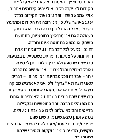
באיום מדומיין – האמת היא שאם לא אקבל את 
הקידום לא יקרה כלום. אולי יהיה קידומים אחרים, 
אולי אמצא משהו יותר טוב ואולי הקידום בכלל 
יפגע באושר שלי. כן, אני רוצה את הקידום ומתאמץ 
בשבילו, אבל ההבדל בין רוצה וצריך הוא בדיוק 
השאלה האם אני מתאמץ בחופשיות, בתחושת 
משחק או נמצא בתחושת איום וחרדה.
זה נכון כמעט לכל דבר בחיינו. לדוגמה זו אחת 
היתרונות של צניעות חומרית. כשמטיילים בצניעות 
מרגישים שכמעט ולא צריך כלום – תן לי מיטה 
ואוכל במכולת והכל מצוין – אני אעשה גם הרבה 
יותר – אבל זה הכל מבחינתי "צ'ופרים" – דברים 
שאני רוצה ולא "צריך" ולכן אני לא ארגיש מצוקה 
כשאין לי אותם או אם משהו לא יסתדר. כשאנשים 
מרגישים שהם רוצים בן/בת זוג ולא צריכים אותם 
הם מתנהלים הרבה יותר בחופשיות ובקלילות 
בדייטים והסיכוי שלהם למצוא בן/בת זוג עולים. 
במשא ומתן כשאנשים מרגישים שהם 
צריכים/חייבים לסגור/אסור להם להפסיד הם נהיים 
נוקשים, מראים סימני נזקקות והסיכוי שלהם 
לסגור יורד.