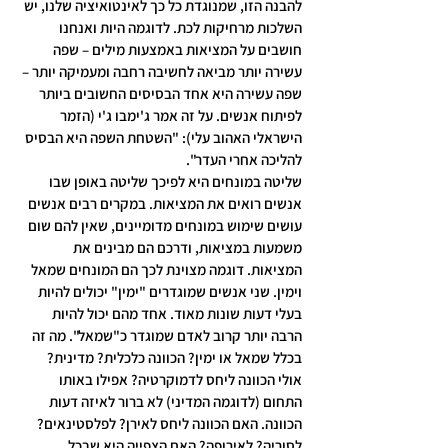
להבנה הזו, שמנוגדת כל כך לאינטואיציה שלנו, יש 
השלכות מרחיקות לכת. לדוגמה היות ואנחנו 
חושבים על המציאות באמצעות מילים – שפה 
עשירה יותר מביאה לחשיבה רחבה ומעמיקה יותר – 
שפה עשירה היא אחד הבסיסים החשובים ביותר 
לפיתוח אנשים. על זה אמר ג'ימבו ג'י (הזמר 
הישראלי האהוב עלי): "השטחת השפה היא הבסיס 
להליכה אחרי העדר".
שליטה במונחים היא לפיכך שליטה באופן שבו 
אנשים רואים את המציאות. במקרים רבים אנשים 
עושים שימוש במונחים מדומיינים, שאין להם שום 
משמעות במציאות, ודרכם הם מבינים את 
המציאות. דוגמה מצוינת לכך הם המונחים שמאל 
וימין. שני אנשים שמוגדרים "ימין" יכולים להיות 
בעלי דעות שונות מאוד. אחד מהם יכול להיות 
הרבה יותר קרוב לאדם שמוגדר כ"שמאל". מה זה 
בכלל שמאל או ימין? הכוונה כלכלית? מדינית? 
אולי הכוונה ליחס לדמוקרטיה? אפילו באותו 
התחום (לדוגמה המדיני) לא ברור לאיזה דעות 
הכוונה. האם הכוונה ליחס לאירן? לפלסטינאים? 
לסוריה? לאירופה? האם הצפייה היא שבכל 