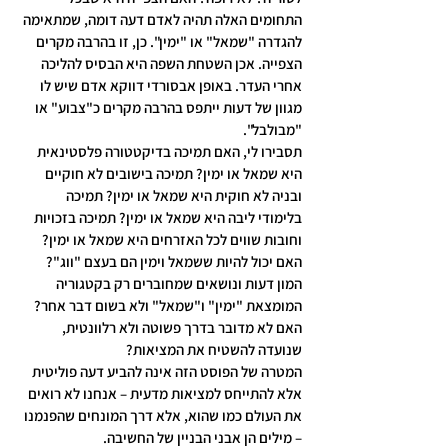
התחומים האלה תהיה לאדם דעה דומה, שמתאימה 
להגדרה "שמאל" או "ימין". כן, זו בהרבה מקרים 
הצפייה. אכן השטחת השפה היא הבסיס להליכה 
אחרי העדר. באופן אבסורדי דווקא אדם שיש לו 
מגוון של דעות ייתפס בהרבה מקרים כ"צבוע" או 
"מבולבל".
תסבירו לי, האם תמיכה בדיקטטורה פלסטינאית 
היא שמאל או ימין? תמיכה בישובים לא חוקיים 
ובניה לא חוקית היא שמאל או ימין? תמיכה 
בלימודי ליבה היא שמאל או ימין? תמיכה בזכויות 
וחובות שווים לכל האזרחים היא שמאל או ימין?
האם יכול להיות ששמאל וימין הם בעצם "ווג"? 
המון דעות ונושאים שמחוברים רק בקטגוריה 
המומצאת "ימין" ו"שמאל" ולא בשום דבר אחר? 
האם לא מדובר בדרך פשוטה ולא רלוונטית, 
שנועדה להשטיח את המציאות?
המטרה של הפוסט הזה אינה להביע דעה פוליטית 
אלא להתייחס למציאות מדעית – אנחנו לא רואים 
את העולם כמו שהוא, אלא דרך המונחים שהפנמנו 
– מילים הן אבני הבניין של החשיבה.