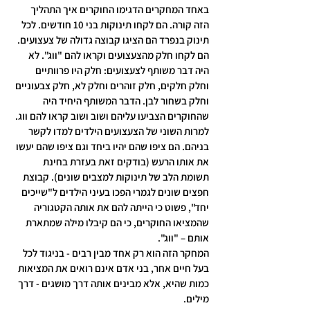
באחד המחקרים הדגימו החוקרים איך התהליך 
הזה קורה. הם לקחו תינוקות בני 10 חודשים. לכל 
תינוק בנפרד הם הציגו קבוצה גדולה של צעצועים. 
הם לקחו חלק מהצעצועים וקראו להם "ווג". לא 
היה דבר משותף לצעצועים: חלק היו פרוותיים 
וחלק חלקים, חלק זוהרים וחלק לא, חלק צבעוניים 
וחלק בשחור לבן. הדבר המשותף היחיד היה 
שהחוקרים הצביעו עליהם ושוב ושוב קראו להם ווג. 
למרות השוני של הצעצועים הילדים למדו לקשר 
בניהם. הם ציפו שהם יהיו ביחד וגם ציפו שהם יעשו 
את אותו הרעש (בודקים זאת בעזרת בחינת 
תשומת הלב של תינוקות למצבים שונים). קבוצת 
חפצים שונים לגמרי הפכו בעיני הילדים ל"שייכים 
יחד", פשוט כי הייתה להם את אותה הקטגוריה 
שהמציאו החוקרים, כי הם קיבלו מילה שמתארת 
אותם – "ווג".
המחקר הזה הוא רק אחד מבין רבים - בניגוד לכל 
בעל חיים אחר, בני אדם אינם רואים את המציאות 
כמות שהיא, אלא מבינים אותה דרך מושגים - דרך 
מילים.