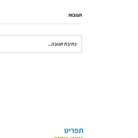
דרך הבטוחה להשאיר אנשים עניים
תגובות
"אתה צוחק עלי, נכון?" אמר לי השבוע
איש מכירות בסוכנות רכב "הממוצע
שאנשים לוקחים זה בערך 90 אחוז
כתיבת תגובה...
הלוואה". זה היה כשהייתי השבוע
בסוכנות...
תפריט