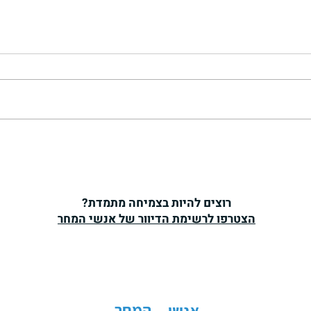
מות הא
ברובו
"להקשי
עלול ל
הנהדר ה
נמצא ב
החברה.
אתמול לא הפסקתי לצחוק במשך
כמעט שעה!
רוצים להיות בצמיחה מתמדת?
הצטרפו לרשימת הדיוור של אנשי המחר
המחר
אנשי