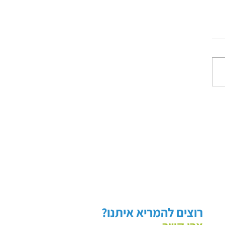
מון – פוסט לא פוליטי
ב באמת זה מפחיד מאד, כי אתה
מצוא שאתה טועה", המשפט
זה של מיכה גודמן האהוב עלי,
בסיס המשבר שחווה היום
..
רוצים להמריא איתנו?