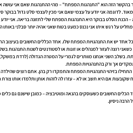
 בהקשר הזה הוא "התנהגות המפתח" – מהי ההתנהגות שאם אני עושה אות
וד. לדוגמה אני יודע על עצמי שאם אני מכין לעצמי סלט גדול בבוקר סיכ
 – הכנת הסלט בבוקר היא התנהגות המפתח שלי לתזונה בריאה. אני יודע 
חליט על רגש איתו אני נכנס כמעט בטוח שאני אהיה יותר סבלני באותו הע
כל אחד יש את התנהגויות המפתח שלו. אחד הכללים החשובים בעיצוב התנה
כשאני רוצה לעזור למנהלים או זוגות או לסטודנטים לשנות התנהגות בשלב
. בשלב השני אנחנו מוותרים לגמרי על המטרה הגדולה (לרדת במשקל, ל
תמקדים אך ורק בהתנהגויות המפתח.
חילו בזיהוי התנהגויות המפתח והתמקדו רק בהן. אתם רוצים שהילדה ש
שקובעות אם היא תשב או לא – עזרו לה לזהות אותן ותלמדו אותו צורת 
ד הכלים החשובים כשעוסקים בהנאה ומוטיבציה – כמובן שישנם גם כלים מ
הרבה ניסיון.