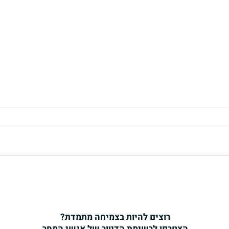
מות הא
ברובו
"להקשי
עלול ל
הנהדר ה
נמצא ב
החברה.
אתמול לא הפסקתי לצחוק במשך
כמעט שעה!
רוצים להיות בצמיחה מתמדת?
הצטרפו לרשימת הדיוור של אנשי המחר