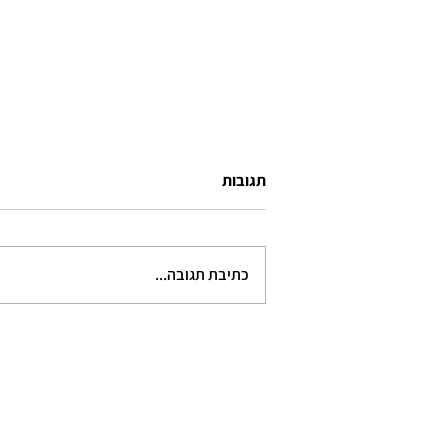
דרך הבטוחה להשאיר אנשים עניים
תגובות
"אתה צוחק עלי, נכון?" אמר לי השבוע
איש מכירות בסוכנות רכב "הממוצע
שאנשים לוקחים זה בערך 90 אחוז
כתיבת תגובה...
הלוואה". זה היה כשהייתי השבוע
בסוכנות...