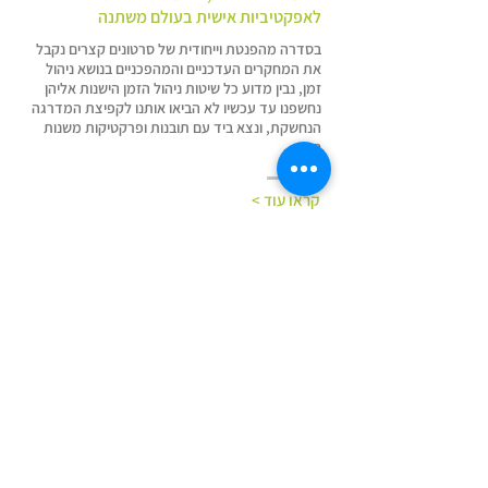
לאפקטיביות אישית בעולם משתנה
בסדרה מהפנטת וייחודית של סרטונים קצרים נקבל
את המחקרים העדכניים והמהפכניים בנושא ניהול
זמן, נבין מדוע כל שיטות ניהול הזמן הישנות אליהן
נחשפנו עד עכשיו לא הביאו אותנו לקפיצת המדרגה
הנחשקת, ונצא ביד עם תובנות ופרקטיקות משנות
חיים.
קראו עוד >
רוצים להיות בצמיחה מתמדת?
הצטרפו לרשימת הדיוור של אנשי המחר
רוצים להמריא איתנו?
צרו קשר