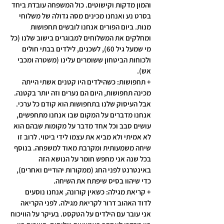
והמון מדקות וקישוטים. כול המשפחה עובדת ביחד 
בסרט נע ואנחנו מכינים מסה גדולה של משלוחי 
מנות. ביום הפורים אנחנו לובשים תחפושות 
ומחלקים את המשלוחים למבוגרים בישוב שלנו (כל 
מי שמעל גיל 60), לשכנים, לילדים בבתי חולים 
ולכוחות הביטחון ששומרים עלינו (משטרה ומכבי 
אש).
+ תחפושות: כשהילדים היו קטנים אשתי הייתה 
מכינה תחפושות, היום הם נערים וזה יותר בקטנה. 
אבל העיסוק שלנו בתחפושות הוא קודם כל ערכי. 
אנחנו מדברים על המקום שבו אנחנו מתחפשים, 
עושים סבב וכל אחד מדבר על מקומות שבהם הוא 
לא אמיתי ולא מביא את עצמו לידי ביטוי. לרוב זו 
שיחה משמעותית ומקרבת מאוד למשפחה. בנוסף 
בכל שנה אני מחפש חומר על הנושא הזה 
באינטרנט לפני החג (ממקורות יהודיים ואחרים), 
כדי שיהוו בסיס שיפתח את השיחה.
+ קריאת מגילה: כשאין קורונה, אנחנו נוסעים 
לדוד האהוב דרור לקריאת מגילה. לפני הקריאה 
אני עובר עם הילדים על הטקסט. בעיקר על הוויכוח 