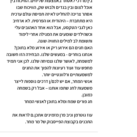
בין מרדכי לאסתר באמצעות שליחים. הוויכוח בין 
אוכל לצום ובין בגדים ולבוש שק, הוויכוח שבו 
אסתר צריכה להחליט לאיזה תפיסת עולם ערכית 
היא מתחברת – היהודית או הפרסית. לא ארחיב 
כאן לגבי הטקסט, אבל הוא אחד האהובים עלי 
וכשהילדים שומעים את המגילה אחרי לימוד 
ותשומת לב למילים החוויה שונה.
האם חגים הם אירוע ריק או אירוע מלא בתוכן? 
אנחנו בוחרים - במעשים שלנו. הבחירה הזו חשובה 
למשפחה, לאושר שלנו וצמיחה שלנו. לכן אני תמיד 
מחפש עוד ועוד רעיונות להפוך את החגים 
למשמעותיים ורלוונטיים יותר.
אנשי המחר, אם יש לכם/ן דרכים נוספות לייצר 
משמעות לחג שתפו אותנו – אבל רק בשמחה 
כמובן.
חג פורים שמח ומלא בתוכן לאנשי המחר
עוז גוטרמן וניב פרן מזמינים אתכן.ם לראות את 
התכנים בקבוצת הפייסבוק של מר מחר.